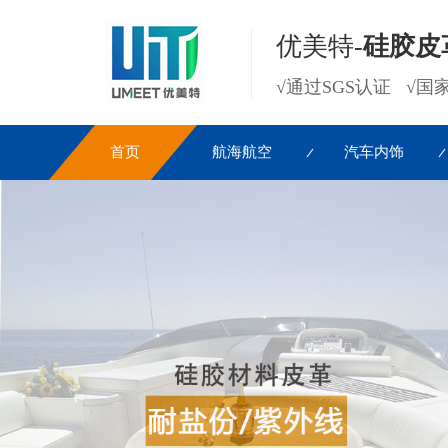
优美特-
硅胶皮
√通过SGS认证 √
首页
航海航空
汽车内饰