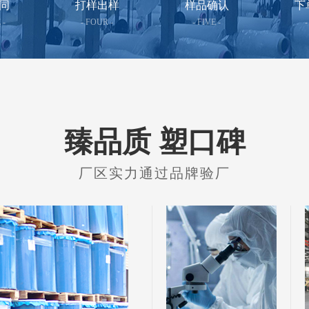
同
打样出样
样品确认
下
 -
- FOUR -
- FIVE -
-
臻品质 塑口碑
厂区实力通过品牌验厂